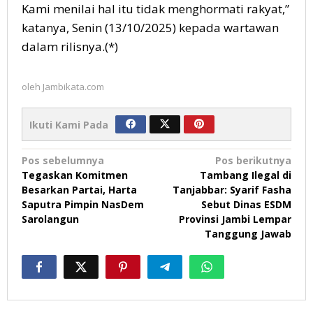
Kami menilai hal itu tidak menghormati rakyat,”
katanya, Senin (13/10/2025) kepada wartawan
dalam rilisnya.(*)
oleh
Jambikata.com
Ikuti Kami Pada
Navigasi
Pos sebelumnya
Pos berikutnya
Tegaskan Komitmen
Tambang Ilegal di
pos
Besarkan Partai, Harta
Tanjabbar: Syarif Fasha
Saputra Pimpin NasDem
Sebut Dinas ESDM
Sarolangun
Provinsi Jambi Lempar
Tanggung Jawab