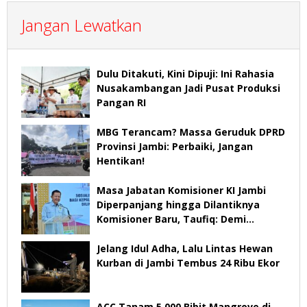
Jangan Lewatkan
Dulu Ditakuti, Kini Dipuji: Ini Rahasia
Nusakambangan Jadi Pusat Produksi
Pangan RI
MBG Terancam? Massa Geruduk DPRD
Provinsi Jambi: Perbaiki, Jangan
Hentikan!
Masa Jabatan Komisioner KI Jambi
Diperpanjang hingga Dilantiknya
Komisioner Baru, Taufiq: Demi
Keberlangsungan Pelayanan
Jelang Idul Adha, Lalu Lintas Hewan
Kurban di Jambi Tembus 24 Ribu Ekor
ACC Tanam 5.000 Bibit Mangrove di