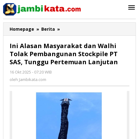
Lewati
ke
konten
Homepage
»
Berita
»
Ini
Alasan
Masyarakat
Ini Alasan Masyarakat dan Walhi
dan
Tolak Pembangunan Stockpile PT
Walhi
SAS, Tunggu Pertemuan Lanjutan
Tolak
Pembangunan
16 Okt 2025 - 07:20 WIB
oleh
Stockpile
Jambikata.com
oleh
Jambikata.com
PT
SAS,
Tunggu
Pertemuan
Lanjutan