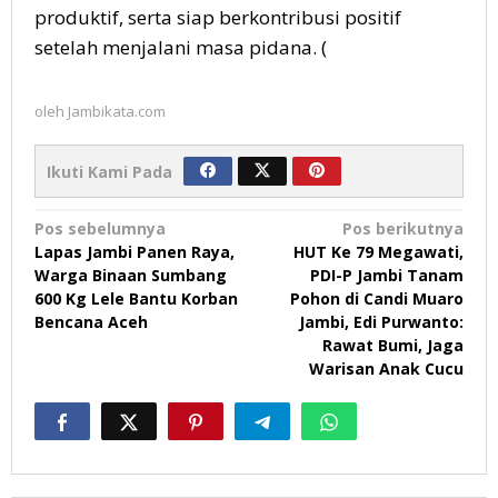
produktif, serta siap berkontribusi positif
setelah menjalani masa pidana. (
oleh
Jambikata.com
Ikuti Kami Pada
Navigasi
Pos sebelumnya
Pos berikutnya
Lapas Jambi Panen Raya,
HUT Ke 79 Megawati,
pos
Warga Binaan Sumbang
PDI-P Jambi Tanam
600 Kg Lele Bantu Korban
Pohon di Candi Muaro
Bencana Aceh
Jambi, Edi Purwanto:
Rawat Bumi, Jaga
Warisan Anak Cucu