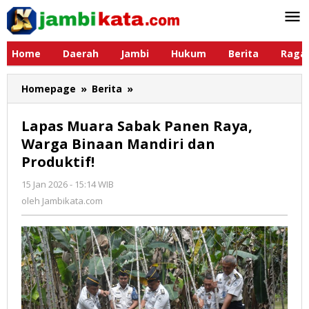
Lewati
ke
konten
Home
Daerah
Jambi
Hukum
Berita
Raga
Homepage
»
Berita
»
Lapas
Muara
Sabak
Lapas Muara Sabak Panen Raya,
Panen
Warga Binaan Mandiri dan
Raya,
Produktif!
Warga
Binaan
15 Jan 2026 - 15:14 WIB
oleh
Mandiri
Jambikata.com
oleh
Jambikata.com
dan
Produktif!