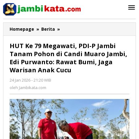
Lewati
ke
konten
Homepage
»
Berita
»
HUT
Ke
79
HUT Ke 79 Megawati, PDI-P Jambi
Megawati,
Tanam Pohon di Candi Muaro Jambi,
PDI-
Edi Purwanto: Rawat Bumi, Jaga
P
Jambi
Warisan Anak Cucu
Tanam
24 Jan 2026 - 21:20 WIB
oleh
Pohon
Jambikata.com
oleh
Jambikata.com
di
Candi
Muaro
Jambi,
Edi
Purwanto:
Rawat
Bumi,