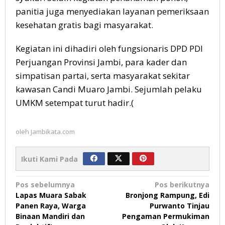
panitia juga menyediakan layanan pemeriksaan
kesehatan gratis bagi masyarakat.
Kegiatan ini dihadiri oleh fungsionaris DPD PDI
Perjuangan Provinsi Jambi, para kader dan
simpatisan partai, serta masyarakat sekitar
kawasan Candi Muaro Jambi. Sejumlah pelaku
UMKM setempat turut hadir.(
oleh
Jambikata.com
Ikuti Kami Pada
Navigasi
Pos sebelumnya
Pos berikutnya
Lapas Muara Sabak
Bronjong Rampung, Edi
pos
Panen Raya, Warga
Purwanto Tinjau
Binaan Mandiri dan
Pengaman Permukiman