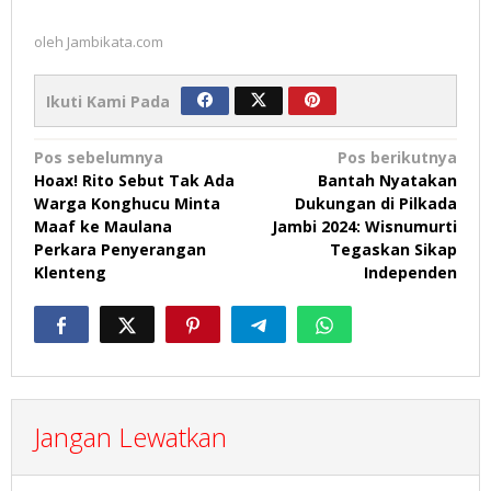
oleh
Jambikata.com
Ikuti Kami Pada
Navigasi
Pos sebelumnya
Pos berikutnya
Hoax! Rito Sebut Tak Ada
Bantah Nyatakan
pos
Warga Konghucu Minta
Dukungan di Pilkada
Maaf ke Maulana
Jambi 2024: Wisnumurti
Perkara Penyerangan
Tegaskan Sikap
Klenteng
Independen
Jangan Lewatkan