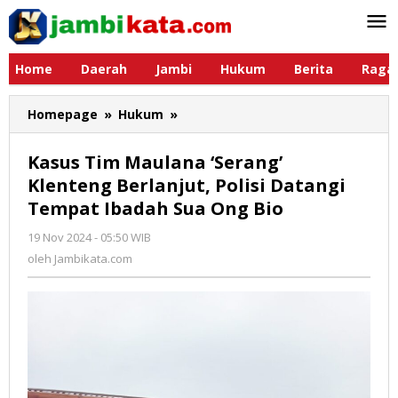
Lewati
ke
konten
Home
Daerah
Jambi
Hukum
Berita
Raga
Homepage
»
Hukum
»
Kasus
Tim
Maulana
Kasus Tim Maulana ‘Serang’
'Serang'
Klenteng Berlanjut, Polisi Datangi
Klenteng
Tempat Ibadah Sua Ong Bio
Berlanjut,
Polisi
19 Nov 2024 - 05:50 WIB
oleh
Datangi
Jambikata.com
oleh
Jambikata.com
Tempat
Ibadah
Sua
Ong
Bio