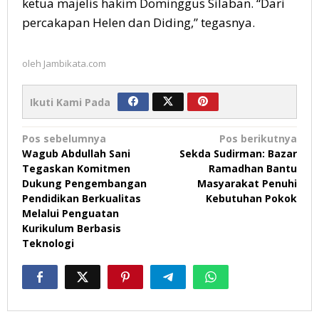
ketua majelis hakim Dominggus Silaban. “Dari
percakapan Helen dan Diding,” tegasnya.
oleh
Jambikata.com
Ikuti Kami Pada
Navigasi
Pos sebelumnya
Pos berikutnya
Wagub Abdullah Sani
Sekda Sudirman: Bazar
pos
Tegaskan Komitmen
Ramadhan Bantu
Dukung Pengembangan
Masyarakat Penuhi
Pendidikan Berkualitas
Kebutuhan Pokok
Melalui Penguatan
Kurikulum Berbasis
Teknologi