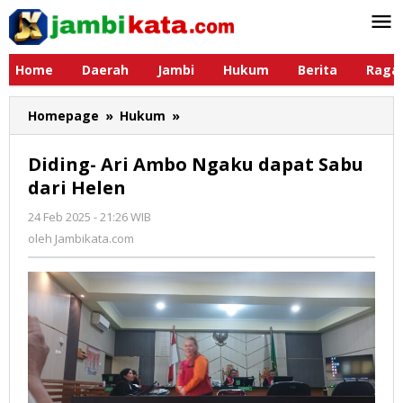
Lewati
ke
konten
Home
Daerah
Jambi
Hukum
Berita
Raga
Homepage
»
Hukum
»
Diding-
Ari
Ambo
Diding- Ari Ambo Ngaku dapat Sabu
Ngaku
dari Helen
dapat
Sabu
24 Feb 2025 - 21:26 WIB
oleh
dari
Jambikata.com
oleh
Jambikata.com
Helen