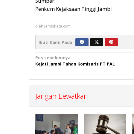
Sumber:
Penkum Kejaksaan Tinggi Jambi
oleh
Jambikata.com
Ikuti Kami Pada
Navigasi
Pos sebelumnya
Kejati Jambi Tahan Komisaris PT PAL
pos
Jangan Lewatkan