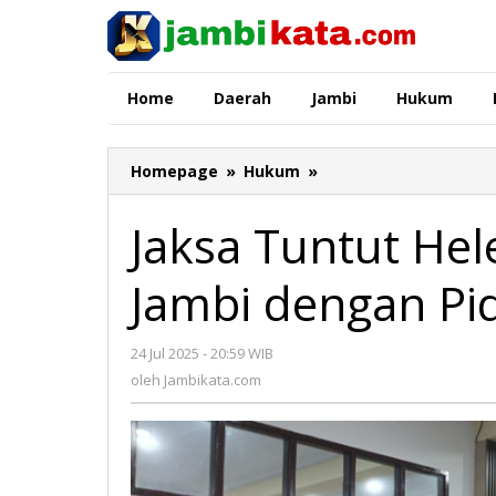
Lewati
ke
konten
Home
Daerah
Jambi
Hukum
Homepage
»
Hukum
»
Jaksa
Tuntut
Helen
Jaksa Tuntut Hel
Si
"Ratu
Jambi dengan Pi
Narkoba"
Jambi
dengan
24 Jul 2025 - 20:59 WIB
oleh
Pidana
Jambikata.com
oleh
Jambikata.com
Mati