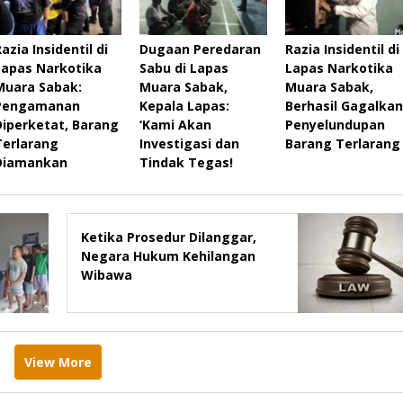
azia Insidentil di
Dugaan Peredaran
Razia Insidentil di
Lapas Narkotika
Sabu di Lapas
Lapas Narkotika
Muara Sabak:
Muara Sabak,
Muara Sabak,
Pengamanan
Kepala Lapas:
Berhasil Gagalkan
Diperketat, Barang
‘Kami Akan
Penyelundupan
Terlarang
Investigasi dan
Barang Terlarang
Diamankan
Tindak Tegas!
Ketika Prosedur Dilanggar,
Negara Hukum Kehilangan
Wibawa
View More