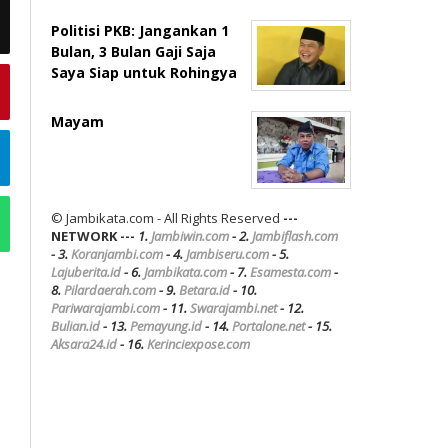
Politisi PKB: Jangankan 1
Bulan, 3 Bulan Gaji Saja
Saya Siap untuk Rohingya
Mayam
© Jambikata.com - All Rights Reserved
---
NETWORK ---
1.
Jambiwin.com
- 2.
Jambiflash.com
- 3.
Koranjambi.com
- 4.
Jambiseru.com
- 5.
Lajuberita.id
- 6.
Jambikata.com
- 7.
Esamesta.com
-
8.
Pilardaerah.com
- 9.
Betara.id
- 10.
Pariwarajambi.com
- 11.
Swarajambi.net
- 12.
Bulian.id
- 13.
Pemayung.id
- 14.
Portalone.net
- 15.
Aksara24.id
- 16.
Kerinciexpose.com