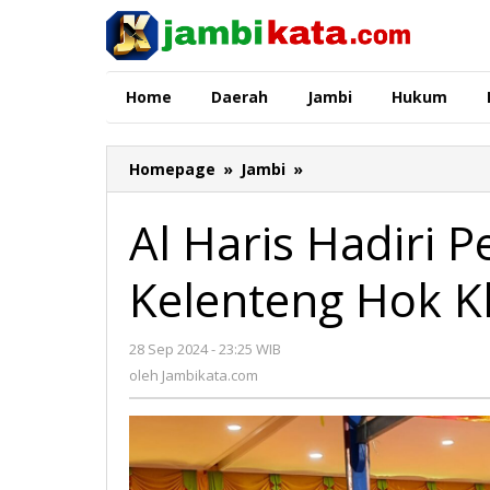
Lewati
ke
konten
Home
Daerah
Jambi
Hukum
Homepage
»
Jambi
»
Al
Haris
Hadiri
Al Haris Hadiri 
Perayaan
Berdirinya
Kelenteng Hok K
Kelenteng
Hok
Kheng
28 Sep 2024 - 23:25 WIB
oleh
Tong
Jambikata.com
oleh
Jambikata.com
ke-
88
Jambi