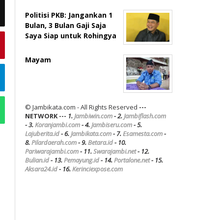
Politisi PKB: Jangankan 1
Bulan, 3 Bulan Gaji Saja
Saya Siap untuk Rohingya
Mayam
© Jambikata.com - All Rights Reserved
---
NETWORK ---
1.
Jambiwin.com
- 2.
Jambiflash.com
- 3.
Koranjambi.com
- 4.
Jambiseru.com
- 5.
Lajuberita.id
- 6.
Jambikata.com
- 7.
Esamesta.com
-
8.
Pilardaerah.com
- 9.
Betara.id
- 10.
Pariwarajambi.com
- 11.
Swarajambi.net
- 12.
Bulian.id
- 13.
Pemayung.id
- 14.
Portalone.net
- 15.
Aksara24.id
- 16.
Kerinciexpose.com