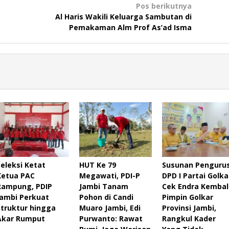
Pos berikutnya
Al Haris Wakili Keluarga Sambutan di
Pemakaman Alm Prof As’ad Isma
Seleksi Ketat
HUT Ke 79
Susunan Penguru
Ketua PAC
Megawati, PDI-P
DPD I Partai Golka
Rampung, PDIP
Jambi Tanam
Cek Endra Kembal
Jambi Perkuat
Pohon di Candi
Pimpin Golkar
Struktur hingga
Muaro Jambi, Edi
Provinsi Jambi,
Akar Rumput
Purwanto: Rawat
Rangkul Kader