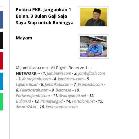
Politisi PKB: Jangankan 1
Bulan, 3 Bulan Gaji Saja
Saya Siap untuk Rohingya
Mayam
© Jambikata.com - All Rights Reserved
---
NETWORK ---
1.
Jambiwin.com
- 2.
Jambiflash.com
- 3.
Koranjambi.com
- 4.
Jambiseru.com
- 5.
Lajuberita.id
- 6.
Jambikata.com
- 7.
Esamesta.com
-
8.
Pilardaerah.com
- 9.
Betara.id
- 10.
Pariwarajambi.com
- 11.
Swarajambi.net
- 12.
Bulian.id
- 13.
Pemayung.id
- 14.
Portalone.net
- 15.
Aksara24.id
- 16.
Kerinciexpose.com