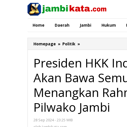
Lewati
ke
konten
Home
Daerah
Jambi
Hukum
Homepage
»
Politik
»
Presiden
HKK
Indonesia
Presiden HKK In
Ramli
Thaha
Akan Bawa Semu
Akan
Bawa
Semua
Menangkan Rahm
Gerbong
Untuk
Pilwako Jambi
Menangkan
Rahman
-
28 Sep 2024 - 23:25 WIB
oleh
Guntur
Jambikata.com
oleh
Jambikata.com