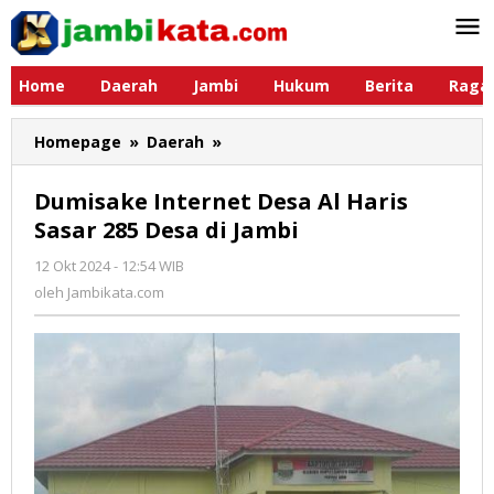
Lewati
ke
konten
Home
Daerah
Jambi
Hukum
Berita
Raga
Homepage
»
Daerah
»
Dumisake
Internet
Desa
Dumisake Internet Desa Al Haris
Al
Sasar 285 Desa di Jambi
Haris
Sasar
12 Okt 2024 - 12:54 WIB
oleh
285
Jambikata.com
oleh
Jambikata.com
Desa
di
Jambi