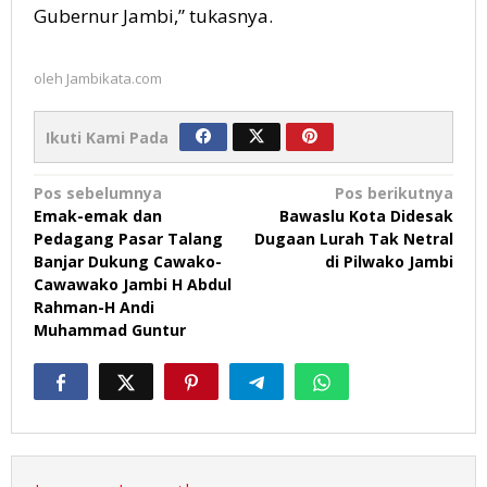
Gubernur Jambi,” tukasnya.
oleh
Jambikata.com
Ikuti Kami Pada
Navigasi
Pos sebelumnya
Pos berikutnya
Emak-emak dan
Bawaslu Kota Didesak
pos
Pedagang Pasar Talang
Dugaan Lurah Tak Netral
Banjar Dukung Cawako-
di Pilwako Jambi
Cawawako Jambi H Abdul
Rahman-H Andi
Muhammad Guntur