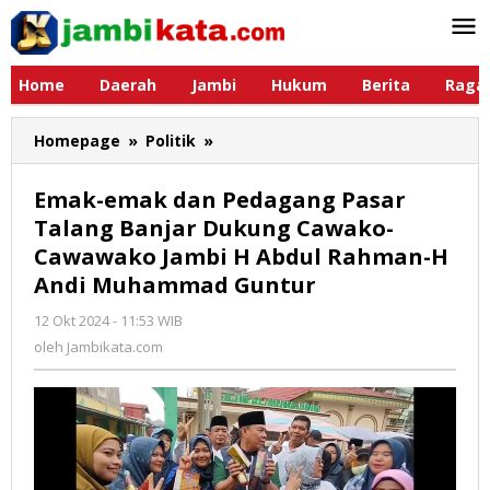
Lewati
ke
konten
Home
Daerah
Jambi
Hukum
Berita
Raga
Homepage
»
Politik
»
Emak-
emak
dan
Emak-emak dan Pedagang Pasar
Pedagang
Talang Banjar Dukung Cawako-
Pasar
Cawawako Jambi H Abdul Rahman-H
Talang
Banjar
Andi Muhammad Guntur
Dukung
12 Okt 2024 - 11:53 WIB
oleh
Cawako-
Jambikata.com
oleh
Jambikata.com
Cawawako
Jambi
H
Abdul
Rahman-
H
Andi