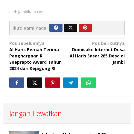
oleh
Jambikata.com
Ikuti Kami Pada
Navigasi
Pos sebelumnya
Pos berikutnya
Al Haris Pernah Terima
Dumisake Internet Desa
pos
Penghargaan R
Al Haris Sasar 285 Desa di
Soeprapto Award Tahun
Jambi
2024 dari Kejagung RI
Jangan Lewatkan