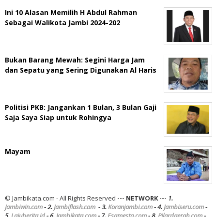
Ini 10 Alasan Memilih H Abdul Rahman
Sebagai Walikota Jambi 2024-202
Bukan Barang Mewah: Segini Harga Jam
dan Sepatu yang Sering Digunakan Al Haris
Politisi PKB: Jangankan 1 Bulan, 3 Bulan Gaji
Saja Saya Siap untuk Rohingya
Mayam
© Jambikata.com - All Rights Reserved
--- NETWORK ---
1.
Jambiwin.com
- 2.
Jambiflash.com
- 3.
Koranjambi.com
- 4.
Jambiseru.com
-
5.
Lajuberita.id
- 6.
Jambikata.com
- 7.
Esamesta.com
- 8.
Pilardaerah.com
-