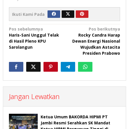
Ikuti Kami Pada
Navigasi
Pos sebelumnya
Pos berikutnya
Haris-Sani Unggul Telak
Rocky Candra Harap
pos
di Hasil Pleno KPU
Dewan Energi Nasional
Sarolangun
Wujudkan Astacita
Presiden Prabowo
Jangan Lewatkan
Ketua Umum BAKORDA HIPMI PT
Jambi Resmi Serahkan SK Mandat
Ketua HIPMI Perguruan Tinggi di