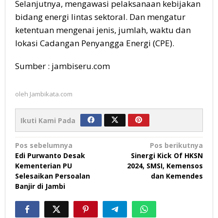
Selanjutnya, mengawasi pelaksanaan kebijakan
bidang energi lintas sektoral. Dan mengatur
ketentuan mengenai jenis, jumlah, waktu dan
lokasi Cadangan Penyangga Energi (CPE).
Sumber : jambiseru.com
oleh
Jambikata.com
Ikuti Kami Pada
Navigasi
Pos sebelumnya
Pos berikutnya
Edi Purwanto Desak
Sinergi Kick Of HKSN
pos
Kementerian PU
2024, SMSI, Kemensos
Selesaikan Persoalan
dan Kemendes
Banjir di Jambi