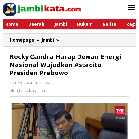
Lewati
ke
konten
Home
Daerah
Jambi
Hukum
Berita
Raga
Homepage
»
Jambi
»
Rocky
Candra
Harap
Rocky Candra Harap Dewan Energi
Dewan
Nasional Wujudkan Astacita
Energi
Presiden Prabowo
Nasional
Wujudkan
10 Des 2024 - 19:15 WIB
oleh
Astacita
Jambikata.com
oleh
Jambikata.com
Presiden
Prabowo