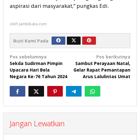
aspirasi dari masyarakat,” pungkas Edi.
oleh
Jambikata.com
Ikuti Kami Pada
Navigasi
Pos sebelumnya
Pos berikutnya
Sekda Sudirman Pimpin
Sambut Perayaan Natal,
pos
Upacara Hari Bela
Gelar Rapat Pemantapan
Negara Ke-76 Tahun 2024
Arus Lalulintas Umat
Jangan Lewatkan