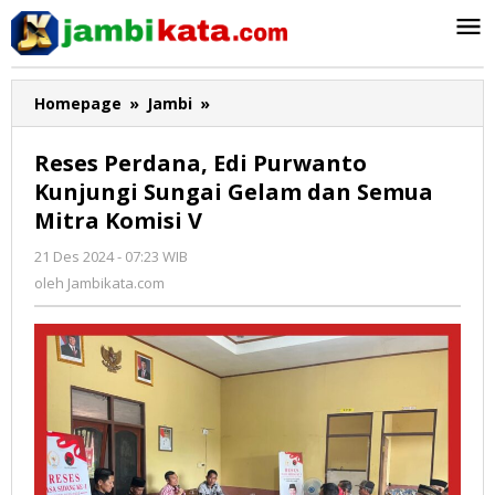
Lewati
ke
konten
Homepage
»
Jambi
»
Reses
Perdana,
Edi
Reses Perdana, Edi Purwanto
Purwanto
Kunjungi Sungai Gelam dan Semua
Kunjungi
Mitra Komisi V
Sungai
Gelam
21 Des 2024 - 07:23 WIB
oleh
dan
Jambikata.com
oleh
Jambikata.com
Semua
Mitra
Komisi
V