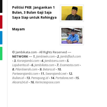
Politisi PKB: Jangankan 1
Bulan, 3 Bulan Gaji Saja
Saya Siap untuk Rohingya
Mayam
© Jambikata.com - All Rights Reserved
---
NETWORK ---
1.
Jambiwin.com
- 2.
Jambiflash.com
- 3.
Koranjambi.com
- 4.
Jambiseru.com
- 5.
Lajuberita.id
- 6.
Jambikata.com
- 7.
Esamesta.com
-
8.
Pilardaerah.com
- 9.
Betara.id
- 10.
Pariwarajambi.com
- 11.
Swarajambi.net
- 12.
Bulian.id
- 13.
Pemayung.id
- 14.
Portalone.net
- 15.
Aksara24.id
- 16.
Kerinciexpose.com