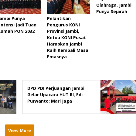
Olahraga, Jambi
Punya Sejarah
Jambi Punya
Pelantikan
Potensi Jadi Tuan
Pengurus KONI
Rumah PON 2032
Provinsi Jambi,
Ketua KONI Pusat
Harapkan Jambi
Raih Kembali Masa
Emasnya
DPD PDI Perjuangan Jambi
Gelar Upacara HUT RI, Edi
Purwanto: Mari Jaga
kebhinekaan sebagai
kekuatan bangsa
View More