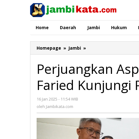
Lewati
ke
konten
Home
Daerah
Jambi
Hukum
Homepage
»
Jambi
»
Perjuangkan
Aspirasi
Warga:
Perjuangkan Asp
Kemas
Faried
Faried Kunjungi 
Kunjungi
PUPR
Provinsi
16 Jan 2025 - 11:54 WIB
oleh
Jambi
Jambikata.com
oleh
Jambikata.com