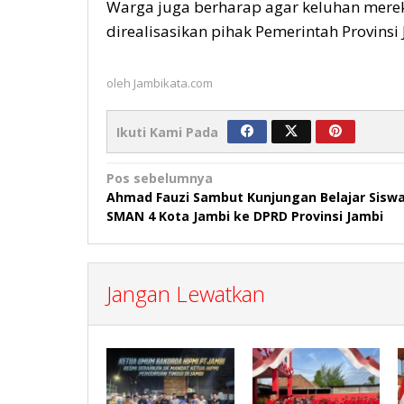
Warga juga berharap agar keluhan mereka
direalisasikan pihak Pemerintah Provinsi 
oleh
Jambikata.com
Ikuti Kami Pada
Navigasi
Pos sebelumnya
Ahmad Fauzi Sambut Kunjungan Belajar Sisw
pos
SMAN 4 Kota Jambi ke DPRD Provinsi Jambi
Jangan Lewatkan