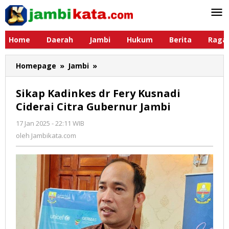
Lewati
ke
konten
Home
Daerah
Jambi
Hukum
Berita
Raga
Homepage
»
Jambi
»
Sikap
Kadinkes
dr
Sikap Kadinkes dr Fery Kusnadi
Fery
Ciderai Citra Gubernur Jambi
Kusnadi
Ciderai
17 Jan 2025 - 22:11 WIB
oleh
Citra
Jambikata.com
oleh
Jambikata.com
Gubernur
Jambi