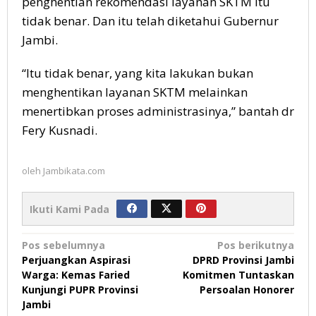
penghentian rekomendasi layanan SKTM itu
tidak benar. Dan itu telah diketahui Gubernur
Jambi.
“Itu tidak benar, yang kita lakukan bukan
menghentikan layanan SKTM melainkan
menertibkan proses administrasinya,” bantah dr
Fery Kusnadi.
oleh
Jambikata.com
Ikuti Kami Pada
Navigasi
Pos sebelumnya
Pos berikutnya
Perjuangkan Aspirasi
DPRD Provinsi Jambi
pos
Warga: Kemas Faried
Komitmen Tuntaskan
Kunjungi PUPR Provinsi
Persoalan Honorer
Jambi