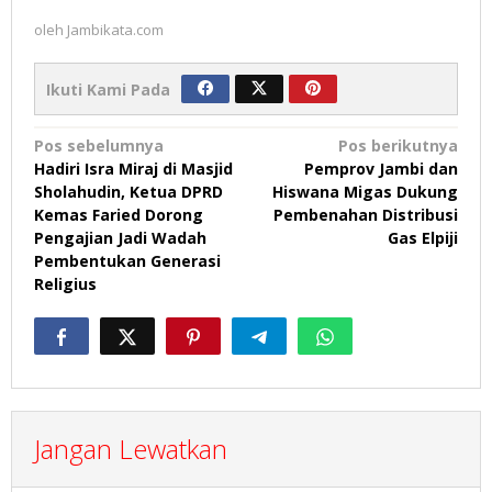
oleh
Jambikata.com
Ikuti Kami Pada
Navigasi
Pos sebelumnya
Pos berikutnya
Hadiri Isra Miraj di Masjid
Pemprov Jambi dan
pos
Sholahudin, Ketua DPRD
Hiswana Migas Dukung
Kemas Faried Dorong
Pembenahan Distribusi
Pengajian Jadi Wadah
Gas Elpiji
Pembentukan Generasi
Religius
Jangan Lewatkan