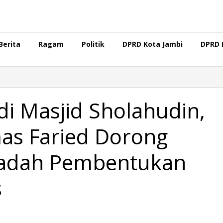
Berita
Ragam
Politik
DPRD Kota Jambi
DPRD 
 di Masjid Sholahudin,
as Faried Dorong
Wadah Pembentukan
s