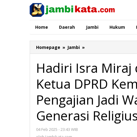
Lewati
ke
konten
Home
Daerah
Jambi
Hukum
Homepage
»
Jambi
»
Hadiri
Isra
Miraj
Hadiri Isra Miraj
di
Masjid
Ketua DPRD Kem
Sholahudin,
Ketua
DPRD
Pengajian Jadi 
Kemas
Faried
Generasi Religiu
Dorong
Pengajian
Jadi
04 Feb 2025 - 23:43 WIB
oleh
Wadah
Jambikata.com
oleh
Jambikata.com