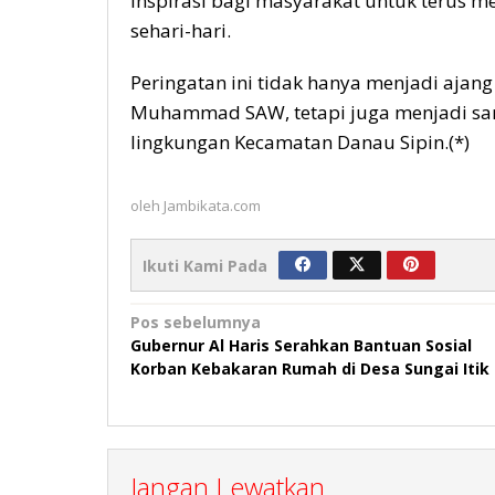
inspirasi bagi masyarakat untuk terus m
sehari-hari.
Peringatan ini tidak hanya menjadi ajan
Muhammad SAW, tetapi juga menjadi sa
lingkungan Kecamatan Danau Sipin.(*)
oleh
Jambikata.com
Ikuti Kami Pada
Navigasi
Pos sebelumnya
Gubernur Al Haris Serahkan Bantuan Sosial
pos
Korban Kebakaran Rumah di Desa Sungai Itik
Jangan Lewatkan