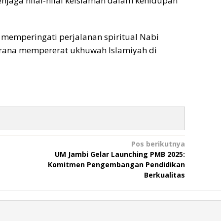
enjaga nilai-nilai keislaman dalam kehidupan
g memperingati perjalanan spiritual Nabi
rana mempererat ukhuwah Islamiyah di
Pos berikutnya
UM Jambi Gelar Launching PMB 2025:
Komitmen Pengembangan Pendidikan
Berkualitas