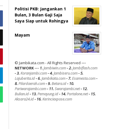
Politisi PKB: Jangankan 1
Bulan, 3 Bulan Gaji Saja
Saya Siap untuk Rohingya
Mayam
© Jambikata.com - All Rights Reserved
---
NETWORK ---
1.
Jambiwin.com
- 2.
Jambiflash.com
- 3.
Koranjambi.com
- 4.
Jambiseru.com
- 5.
Lajuberita.id
- 6.
Jambikata.com
- 7.
Esamesta.com
-
8.
Pilardaerah.com
- 9.
Betara.id
- 10.
Pariwarajambi.com
- 11.
Swarajambi.net
- 12.
Bulian.id
- 13.
Pemayung.id
- 14.
Portalone.net
- 15.
Aksara24.id
- 16.
Kerinciexpose.com