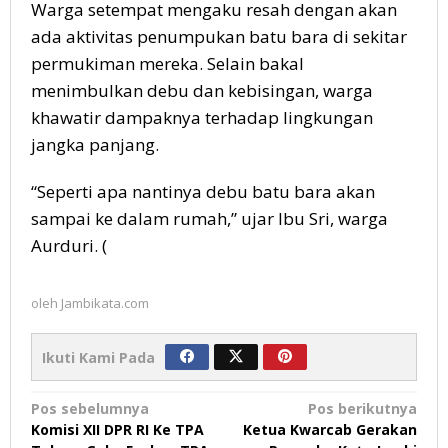
Warga setempat mengaku resah dengan akan
ada aktivitas penumpukan batu bara di sekitar
permukiman mereka. Selain bakal
menimbulkan debu dan kebisingan, warga
khawatir dampaknya terhadap lingkungan
jangka panjang.
“Seperti apa nantinya debu batu bara akan
sampai ke dalam rumah,” ujar Ibu Sri, warga
Aurduri. (
oleh
Jambikata.com
Ikuti Kami Pada
Navigasi
Pos sebelumnya
Pos berikutnya
Komisi XII DPR RI Ke TPA
Ketua Kwarcab Gerakan
pos