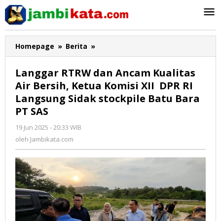
Lewati
ke
konten
Homepage
»
Berita
»
Langgar
RTRW
dan
Langgar RTRW dan Ancam Kualitas
Ancam
Air Bersih, Ketua Komisi XII DPR RI
Kualitas
Langsung Sidak stockpile Batu Bara
Air
Bersih,
PT SAS
Ketua
19 Jun 2025 - 20:33 WIB
oleh
Komisi
Jambikata.com
oleh
Jambikata.com
XII
DPR
RI
Langsung
Sidak
stockpile
Batu
Bara