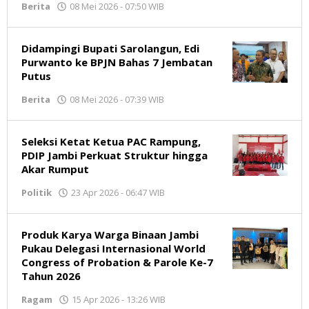
Berita
08 Mei 2026 - 07:50 WIB
oleh
Jambikata.com
Didampingi Bupati Sarolangun, Edi
Purwanto ke BPJN Bahas 7 Jembatan
Putus
Berita
08 Mei 2026 - 07:39 WIB
oleh
Jambikata.com
Seleksi Ketat Ketua PAC Rampung,
PDIP Jambi Perkuat Struktur hingga
Akar Rumput
Politik
23 Apr 2026 - 06:47 WIB
oleh
Jambikata.com
Produk Karya Warga Binaan Jambi
Pukau Delegasi Internasional World
Congress of Probation & Parole Ke-7
Tahun 2026
Ragam
15 Apr 2026 - 13:26 WIB
oleh