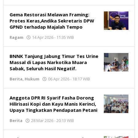
Jambikata.com
Gema Restorasi Melawan Framing:
Protes Keras,Andika Sekretaris DPW
GPND terhadap Majalah Tempo
Ragam
14 Apr 2026 - 11:35 WIB
oleh
Jambikata.com
BNNK Tanjung Jabung Timur Tes Urine
Massal di Lapas Narkotika Muara
Sabak, Seluruh Hasil Negatif.
Berita
,
Hukum
06 Apr 2026 - 18:17 WIB
oleh
Jambikata.com
Anggota DPR RI Syarif Fasha Dorong
Hilirisasi Kopi dan Kayu Manis Kerinci,
Upaya Tingkatkan Pendapatan Petani
Berita
28 Mar 2026 - 20:13 WIB
oleh
Jambikata.com