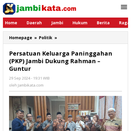
Lewati
ke
konten
Home
Daerah
Jambi
Hukum
Berita
Raga
Homepage
»
Politik
»
Persatuan
Keluarga
Paninggahan
Persatuan Keluarga Paninggahan
(PKP)
(PKP) Jambi Dukung Rahman –
Jambi
Guntur
Dukung
Rahman
29 Sep 2024 - 19:31 WIB
oleh
-
Jambikata.com
oleh
Jambikata.com
Guntur