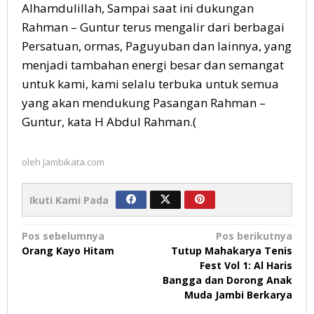
Alhamdulillah, Sampai saat ini dukungan
Rahman – Guntur terus mengalir dari berbagai
Persatuan, ormas, Paguyuban dan lainnya, yang
menjadi tambahan energi besar dan semangat
untuk kami, kami selalu terbuka untuk semua
yang akan mendukung Pasangan Rahman –
Guntur, kata H Abdul Rahman.(
oleh
Jambikata.com
Ikuti Kami Pada
Navigasi
Pos sebelumnya
Pos berikutnya
Orang Kayo Hitam
Tutup Mahakarya Tenis
pos
Fest Vol 1: Al Haris
Bangga dan Dorong Anak
Muda Jambi Berkarya