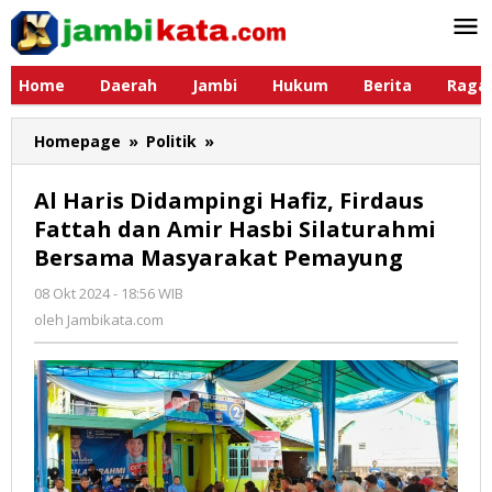
Lewati
ke
konten
Home
Daerah
Jambi
Hukum
Berita
Raga
Homepage
»
Politik
»
Al
Haris
Didampingi
Al Haris Didampingi Hafiz, Firdaus
Hafiz,
Fattah dan Amir Hasbi Silaturahmi
Firdaus
Bersama Masyarakat Pemayung
Fattah
dan
08 Okt 2024 - 18:56 WIB
oleh
Amir
Jambikata.com
oleh
Jambikata.com
Hasbi
Silaturahmi
Bersama
Masyarakat
Pemayung