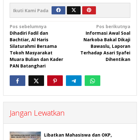
Ikuti Kami Pada
Navigasi
Pos sebelumnya
Pos berikutnya
Dihadiri Fadil dan
Informasi Awal Soal
pos
Bachtiar, Al Haris
Narkoba Bakal Dikaji
Silaturahmi Bersama
Bawaslu, Laporan
Tokoh Masyarakat
Terhadap Asari Syafei
Muara Bulian dan Kader
Dihentikan
PAN Batanghari
Jangan Lewatkan
Libatkan Mahasiswa dan OKP,