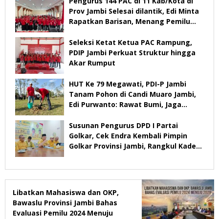
Pengurus 144 PAC di 11 Kab/Kota di
Prov Jambi Selesai dilantik, Edi Minta
Rapatkan Barisan, Menang Pemilu
2029
Seleksi Ketat Ketua PAC Rampung,
PDIP Jambi Perkuat Struktur hingga
Akar Rumput
HUT Ke 79 Megawati, PDI-P Jambi
Tanam Pohon di Candi Muaro Jambi,
Edi Purwanto: Rawat Bumi, Jaga
Warisan Anak Cucu
Susunan Pengurus DPD I Partai
Golkar, Cek Endra Kembali Pimpin
Golkar Provinsi Jambi, Rangkul Kader
Yang Tidak Mendukung
Libatkan Mahasiswa dan OKP,
Bawaslu Provinsi Jambi Bahas
Evaluasi Pemilu 2024 Menuju