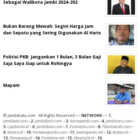
Sebagai Walikota Jambi 2024-202
Bukan Barang Mewah: Segini Harga Jam
dan Sepatu yang Sering Digunakan Al Haris
Politisi PKB: Jangankan 1 Bulan, 3 Bulan Gaji
Saja Saya Siap untuk Rohingya
Mayam
© Jambikata.com - All Rights Reserved
--- NETWORK ---
1.
Jambiwin.com
- 2.
Jambiflash.com
- 3.
Koranjambi.com
- 4.
Jambiseru.com
-
5.
Lajuberita.id
- 6.
Jambikata.com
- 7.
Esamesta.com
- 8.
Pilardaerah.com
-
9.
Betara.id
- 10.
Pariwarajambi.com
- 11.
Swarajambi.net
- 12.
Bulian.id
-
13.
Pemayung.id
- 14.
Portalone.net
- 15.
Aksara24.id
- 16.