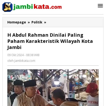
Lewati
ke
konten
Homepage
»
Politik
»
H
Abdul
Rahman
H Abdul Rahman Dinilai Paling
Dinilai
Paham Karakteristik Wilayah Kota
Paling
Jambi
Paham
Karakteristik
09 Okt 2024 - 08:38 WIB
oleh
Wilayah
Jambikata.com
oleh
Jambikata.com
Kota
Jambi