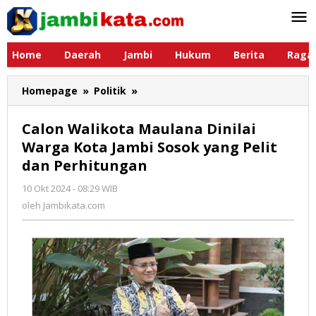
Lewati
ke
konten
Home
Daerah
Jambi
Hukum
Berita
Raga
Homepage
»
Politik
»
Calon
Walikota
Maulana
Calon Walikota Maulana Dinilai
Dinilai
Warga Kota Jambi Sosok yang Pelit
Warga
dan Perhitungan
Kota
Jambi
10 Okt 2024 - 08:29 WIB
oleh
Sosok
Jambikata.com
oleh
Jambikata.com
yang
Pelit
dan
Perhitungan