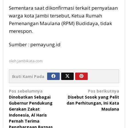
Sementara saat dikonfirmasi terkait pernyataan
warga kota Jambi tersebut, Ketua Rumah
Pemenangan Maulana (RPM) Budidaya, tidak
merespon.
Sumber : pemayung.id
oleh
Jambikata.com
Ikuti Kami Pada
Navigasi
Pos sebelumnya
Pos berikutnya
Dinobatkan Sebagai
Disebut Sosok yang Pelit
pos
Gubernur Pendukung
dan Perhitungan, Ini Kata
Gerakan Zakat
Maulana
Indonesia, Al Haris
Pernah Terima
Penghargaan Baznas