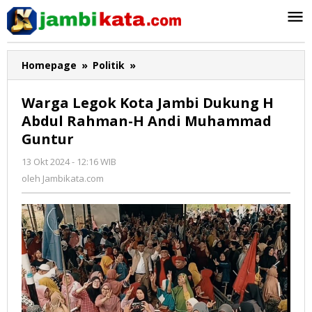
Lewati
ke
konten
Homepage
»
Politik
»
Warga
Legok
Kota
Warga Legok Kota Jambi Dukung H
Jambi
Abdul Rahman-H Andi Muhammad
Dukung
Guntur
H
Abdul
13 Okt 2024 - 12:16 WIB
oleh
Rahman-
Jambikata.com
oleh
Jambikata.com
H
Andi
Muhammad
Guntur