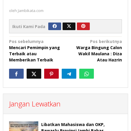
oleh
Jambikata.com
Ikuti Kami Pada
Navigasi
Pos sebelumnya
Pos berikutnya
Mencari Pemimpin yang
Warga Bingung Calon
pos
Terbaik atau
Wakil Maulana : Diza
Memberikan Terbaik
Atau Hazrin
Jangan Lewatkan
Libatkan Mahasiswa dan OKP,
Bawaslu Provinsi Jambi Bahas