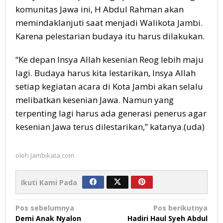
komunitas Jawa ini, H Abdul Rahman akan
memindaklanjuti saat menjadi Walikota Jambi.
Karena pelestarian budaya itu harus dilakukan.
“Ke depan Insya Allah kesenian Reog lebih maju
lagi. Budaya harus kita lestarikan, Insya Allah
setiap kegiatan acara di Kota Jambi akan selalu
melibatkan kesenian Jawa. Namun yang
terpenting lagi harus ada generasi penerus agar
kesenian Jawa terus dilestarikan,” katanya.(uda)
oleh
Jambikata.com
Ikuti Kami Pada
Navigasi
Pos sebelumnya
Pos berikutnya
Demi Anak Nyalon
Hadiri Haul Syeh Abdul