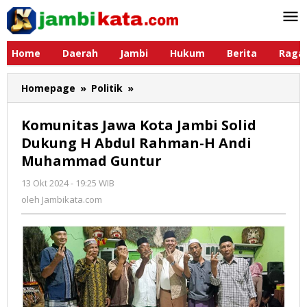
Lewati
ke
konten
Home
Daerah
Jambi
Hukum
Berita
Raga
Homepage
»
Politik
»
Komunitas
Jawa
Kota
Komunitas Jawa Kota Jambi Solid
Jambi
Dukung H Abdul Rahman-H Andi
Solid
Muhammad Guntur
Dukung
H
13 Okt 2024 - 19:25 WIB
oleh
Abdul
Jambikata.com
oleh
Jambikata.com
Rahman-
H
Andi
Muhammad
Guntur