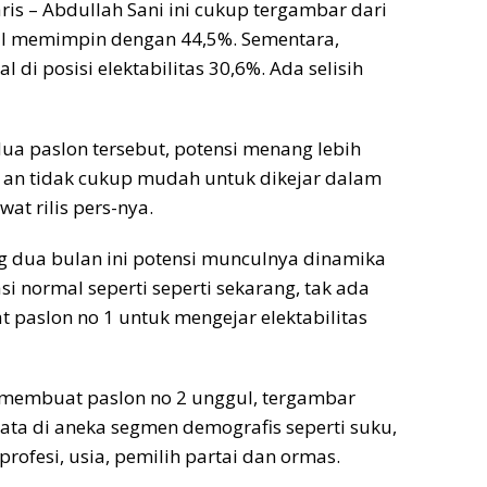
is – Abdullah Sani ini cukup tergambar dari
gul memimpin dengan 44,5%. Sementara,
 di posisi elektabilitas 30,6%. Ada selisih
edua paslon tersebut, potensi menang lebih
4% an tidak cukup mudah untuk dikejar dalam
at rilis pers-nya.
g dua bulan ini potensi munculnya dinamika
uasi normal seperti seperti sekarang, tak ada
t paslon no 1 untuk mengejar elektabilitas
 membuat paslon no 2 unggul, tergambar
ata di aneka segmen demografis seperti suku,
profesi, usia, pemilih partai dan ormas.