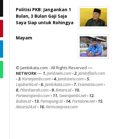
Politisi PKB: Jangankan 1
Bulan, 3 Bulan Gaji Saja
Saya Siap untuk Rohingya
Mayam
© Jambikata.com - All Rights Reserved
---
NETWORK ---
1.
Jambiwin.com
- 2.
Jambiflash.com
- 3.
Koranjambi.com
- 4.
Jambiseru.com
- 5.
Lajuberita.id
- 6.
Jambikata.com
- 7.
Esamesta.com
-
8.
Pilardaerah.com
- 9.
Betara.id
- 10.
Pariwarajambi.com
- 11.
Swarajambi.net
- 12.
Bulian.id
- 13.
Pemayung.id
- 14.
Portalone.net
- 15.
Aksara24.id
- 16.
Kerinciexpose.com