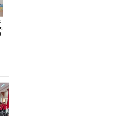
s
r,
i