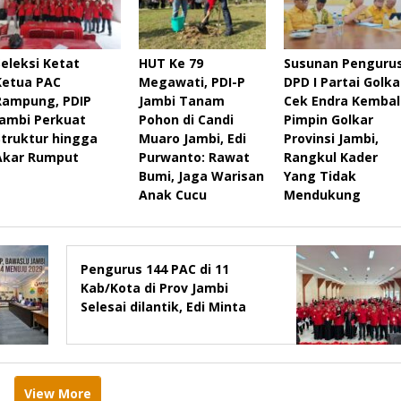
Seleksi Ketat
HUT Ke 79
Susunan Penguru
Ketua PAC
Megawati, PDI-P
DPD I Partai Golka
Rampung, PDIP
Jambi Tanam
Cek Endra Kembal
Jambi Perkuat
Pohon di Candi
Pimpin Golkar
Struktur hingga
Muaro Jambi, Edi
Provinsi Jambi,
Akar Rumput
Purwanto: Rawat
Rangkul Kader
Bumi, Jaga Warisan
Yang Tidak
Anak Cucu
Mendukung
Pengurus 144 PAC di 11
Kab/Kota di Prov Jambi
Selesai dilantik, Edi Minta
Rapatkan Barisan, Menang
Pemilu 2029
View More