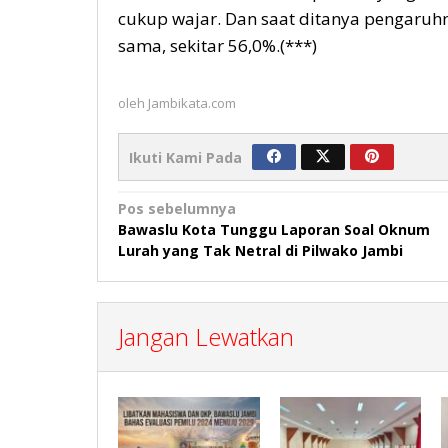
cukup wajar. Dan saat ditanya pengaruhn
sama, sekitar 56,0%.(***)
oleh
Jambikata.com
Ikuti Kami Pada
Navigasi
Pos sebelumnya
Bawaslu Kota Tunggu Laporan Soal Oknum
pos
Lurah yang Tak Netral di Pilwako Jambi
Jangan Lewatkan