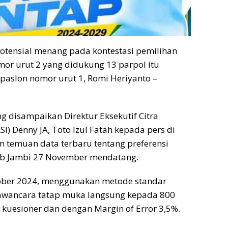
 potensial menang pada kontestasi pemilihan
mor urut 2 yang didukung 13 parpol itu
 paslon nomor urut 1, Romi Heriyanto –
ng disampaikan Direktur Eksekutif Citra
I) Denny JA, Toto Izul Fatah kepada pers di
n temuan data terbaru tentang preferensi
gub Jambi 27 November mendatang.
ktober 2024, menggunakan metode standar
awancara tatap muka langsung kepada 800
kuesioner dan dengan Margin of Error 3,5%.