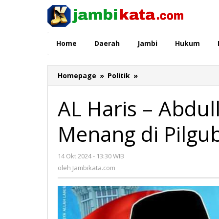
Lewati
ke
konten
Home
Daerah
Jambi
Hukum
Homepage
»
Politik
»
AL
Haris
–
AL Haris – Abdul
Abdullah
Sani
Menang di Pilgu
Potensial
Menang
di
14 Okt 2024 - 13:30 WIB
oleh
Pilgub
Jambikata.com
oleh
Jambikata.com
Jambi