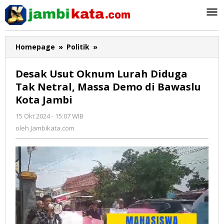
Lewati
ke
konten
Homepage
»
Politik
»
Desak
Usut
Oknum
Desak Usut Oknum Lurah Diduga
Lurah
Tak Netral, Massa Demo di Bawaslu
Diduga
Kota Jambi
Tak
Netral,
15 Okt 2024 - 15:07 WIB
oleh
Massa
Jambikata.com
oleh
Jambikata.com
Demo
di
Bawaslu
Kota
Jambi