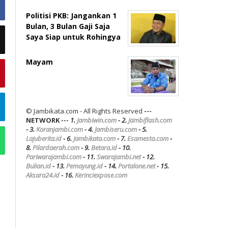
Politisi PKB: Jangankan 1
Bulan, 3 Bulan Gaji Saja
Saya Siap untuk Rohingya
Mayam
© Jambikata.com - All Rights Reserved
---
NETWORK ---
1.
Jambiwin.com
- 2.
Jambiflash.com
- 3.
Koranjambi.com
- 4.
Jambiseru.com
- 5.
Lajuberita.id
- 6.
Jambikata.com
- 7.
Esamesta.com
-
8.
Pilardaerah.com
- 9.
Betara.id
- 10.
Pariwarajambi.com
- 11.
Swarajambi.net
- 12.
Bulian.id
- 13.
Pemayung.id
- 14.
Portalone.net
- 15.
Aksara24.id
- 16.
Kerinciexpose.com