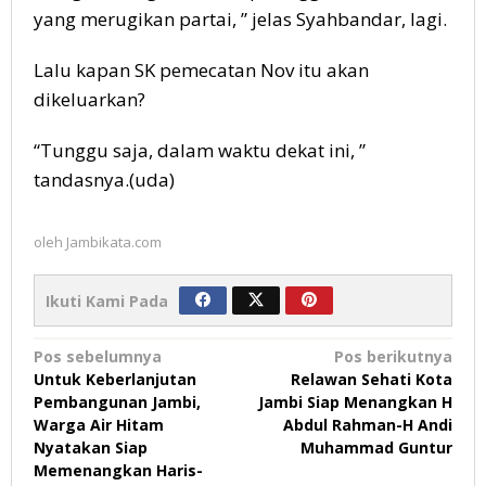
yang merugikan partai, ” jelas Syahbandar, lagi.
Lalu kapan SK pemecatan Nov itu akan
dikeluarkan?
“Tunggu saja, dalam waktu dekat ini, ”
tandasnya.(uda)
oleh
Jambikata.com
Ikuti Kami Pada
Navigasi
Pos sebelumnya
Pos berikutnya
Untuk Keberlanjutan
Relawan Sehati Kota
pos
Pembangunan Jambi,
Jambi Siap Menangkan H
Warga Air Hitam
Abdul Rahman-H Andi
Nyatakan Siap
Muhammad Guntur
Memenangkan Haris-