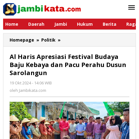
Lewati
ke
konten
Home
Daerah
Jambi
Hukum
Berita
Raga
Homepage
»
Politik
»
Al
Haris
Apresiasi
Al Haris Apresiasi Festival Budaya
Festival
Baju Kebaya dan Pacu Perahu Dusun
Budaya
Sarolangun
Baju
Kebaya
19 Okt 2024 - 14:06 WIB
oleh
dan
Jambikata.com
oleh
Jambikata.com
Pacu
Perahu
Dusun
Sarolangun