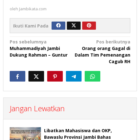
oleh
Jambikata.com
Ikuti Kami Pada
Navigasi
Pos sebelumnya
Pos berikutnya
Muhammadiyah Jambi
Orang orang Gagal di
pos
Dukung Rahman – Guntur
Dalam Tim Pemenangan
Cagub RH
Jangan Lewatkan
Libatkan Mahasiswa dan OKP,
Bawaslu Provinsi Jambi Bahas