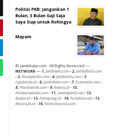
Politisi PKB: Jangankan 1
Bulan, 3 Bulan Gaji Saja
Saya Siap untuk Rohingya
Mayam
© Jambikata.com - All Rights Reserved
---
NETWORK ---
1.
Jambiwin.com
- 2.
Jambiflash.com
- 3.
Koranjambi.com
- 4.
Jambiseru.com
- 5.
Lajuberita.id
- 6.
Jambikata.com
- 7.
Esamesta.com
-
8.
Pilardaerah.com
- 9.
Betara.id
- 10.
Pariwarajambi.com
- 11.
Swarajambi.net
- 12.
Bulian.id
- 13.
Pemayung.id
- 14.
Portalone.net
- 15.
Aksara24.id
- 16.
Kerinciexpose.com