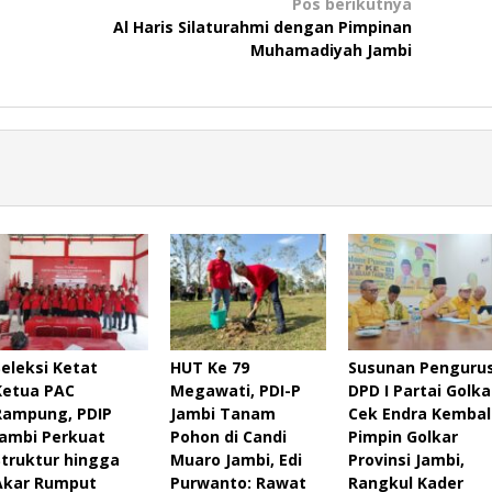
Pos berikutnya
Al Haris Silaturahmi dengan Pimpinan
Muhamadiyah Jambi
Seleksi Ketat
HUT Ke 79
Susunan Penguru
Ketua PAC
Megawati, PDI-P
DPD I Partai Golka
Rampung, PDIP
Jambi Tanam
Cek Endra Kembal
Jambi Perkuat
Pohon di Candi
Pimpin Golkar
Struktur hingga
Muaro Jambi, Edi
Provinsi Jambi,
Akar Rumput
Purwanto: Rawat
Rangkul Kader