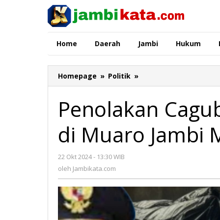
Lewati
ke
konten
Home
Daerah
Jambi
Hukum
Homepage
»
Politik
»
Penolakan
Cagub
Eks
Penolakan Cagu
Pecandu
Narkoba
di Muaro Jambi 
di
Muaro
Jambi
22 Okt 2024 - 13:30 WIB
oleh
Makin
Jambikata.com
oleh
Jambikata.com
Kuat