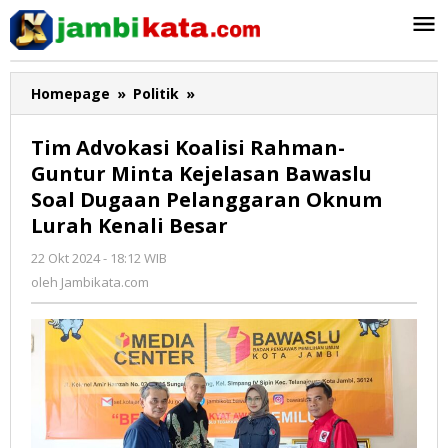
Lewati
ke
konten
Homepage
»
Politik
»
Tim
Advokasi
Koalisi
Tim Advokasi Koalisi Rahman-
Rahman-
Guntur Minta Kejelasan Bawaslu
Guntur
Soal Dugaan Pelanggaran Oknum
Minta
Kejelasan
Lurah Kenali Besar
Bawaslu
22 Okt 2024 - 18:12 WIB
oleh
Soal
Jambikata.com
oleh
Jambikata.com
Dugaan
Pelanggaran
Oknum
Lurah
Kenali
Besar