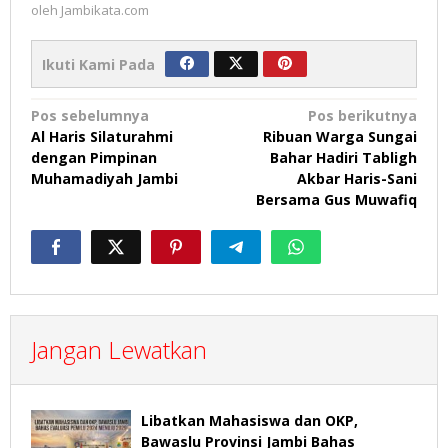
oleh
Jambikata.com
Ikuti Kami Pada
Navigasi
Pos sebelumnya
Pos berikutnya
Al Haris Silaturahmi
Ribuan Warga Sungai
pos
dengan Pimpinan
Bahar Hadiri Tabligh
Muhamadiyah Jambi
Akbar Haris-Sani
Bersama Gus Muwafiq
Jangan Lewatkan
Libatkan Mahasiswa dan OKP,
Bawaslu Provinsi Jambi Bahas