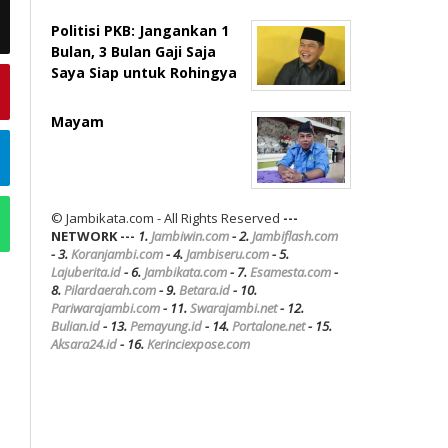
Politisi PKB: Jangankan 1
Bulan, 3 Bulan Gaji Saja
Saya Siap untuk Rohingya
Mayam
© Jambikata.com - All Rights Reserved
---
NETWORK ---
1.
Jambiwin.com
- 2.
Jambiflash.com
- 3.
Koranjambi.com
- 4.
Jambiseru.com
- 5.
Lajuberita.id
- 6.
Jambikata.com
- 7.
Esamesta.com
-
8.
Pilardaerah.com
- 9.
Betara.id
- 10.
Pariwarajambi.com
- 11.
Swarajambi.net
- 12.
Bulian.id
- 13.
Pemayung.id
- 14.
Portalone.net
- 15.
Aksara24.id
- 16.
Kerinciexpose.com