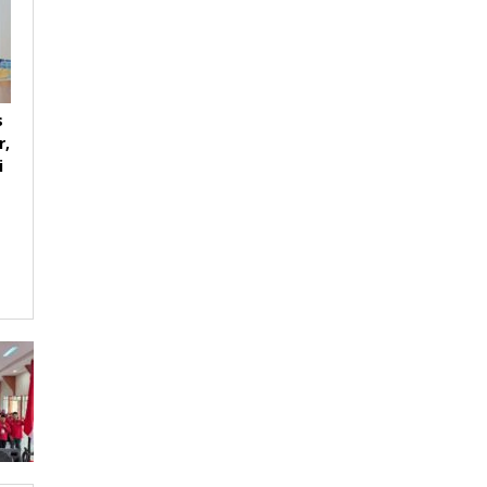
s
r,
i