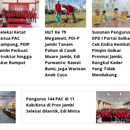
Seleksi Ketat
HUT Ke 79
Susunan Penguru
Ketua PAC
Megawati, PDI-P
DPD I Partai Golka
Rampung, PDIP
Jambi Tanam
Cek Endra Kembal
Jambi Perkuat
Pohon di Candi
Pimpin Golkar
Struktur hingga
Muaro Jambi, Edi
Provinsi Jambi,
Akar Rumput
Purwanto: Rawat
Rangkul Kader
Bumi, Jaga Warisan
Yang Tidak
Anak Cucu
Mendukung
Pengurus 144 PAC di 11
Kab/Kota di Prov Jambi
Selesai dilantik, Edi Minta
Rapatkan Barisan, Menang
Pemilu 2029