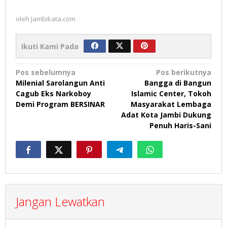
oleh
Jambikata.com
Ikuti Kami Pada
Navigasi
Pos sebelumnya
Pos berikutnya
Milenial Sarolangun Anti
Bangga di Bangun
pos
Cagub Eks Narkoboy
Islamic Center, Tokoh
Demi Program BERSINAR
Masyarakat Lembaga
Adat Kota Jambi Dukung
Penuh Haris-Sani
Jangan Lewatkan