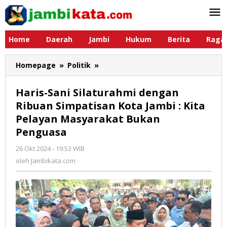
Lewati
ke
konten
Home
Daerah
Jambi
Hukum
Berita
Raga
Homepage
»
Politik
»
Haris-
Sani
Silaturahmi
Haris-Sani Silaturahmi dengan
dengan
Ribuan Simpatisan Kota Jambi : Kita
Ribuan
Pelayan Masyarakat Bukan
Simpatisan
Kota
Penguasa
Jambi
26 Okt 2024 - 19:53 WIB
oleh
:
Jambikata.com
oleh
Jambikata.com
Kita
Pelayan
Masyarakat
Bukan
Penguasa