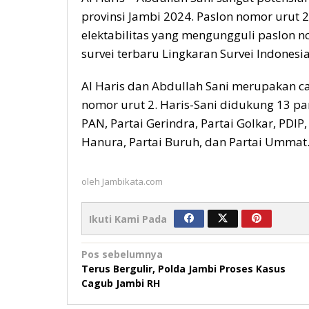
provinsi Jambi 2024. Paslon nomor urut 
elektabilitas yang mengungguli paslon no
survei terbaru Lingkaran Survei Indonesia 
Al Haris dan Abdullah Sani merupakan c
nomor urut 2. Haris-Sani didukung 13 par
PAN, Partai Gerindra, Partai Golkar, PDIP,
Hanura, Partai Buruh, dan Partai Ummat.
oleh
Jambikata.com
Ikuti Kami Pada
Navigasi
Pos sebelumnya
Terus Bergulir, Polda Jambi Proses Kasus
pos
Cagub Jambi RH