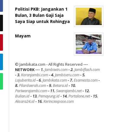
Politisi PKB: Jangankan 1
Bulan, 3 Bulan Gaji Saja
Saya Siap untuk Rohingya
Mayam
© Jambikata.com - All Rights Reserved
---
NETWORK ---
1.
Jambiwin.com
- 2.
Jambiflash.com
- 3.
Koranjambi.com
- 4.
Jambiseru.com
- 5.
Lajuberita.id
- 6.
Jambikata.com
- 7.
Esamesta.com
-
8.
Pilardaerah.com
- 9.
Betara.id
- 10.
Pariwarajambi.com
- 11.
Swarajambi.net
- 12.
Bulian.id
- 13.
Pemayung.id
- 14.
Portalone.net
- 15.
Aksara24.id
- 16.
Kerinciexpose.com