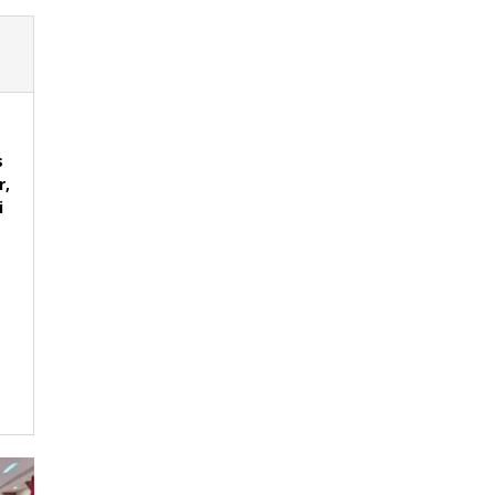
s
r,
i