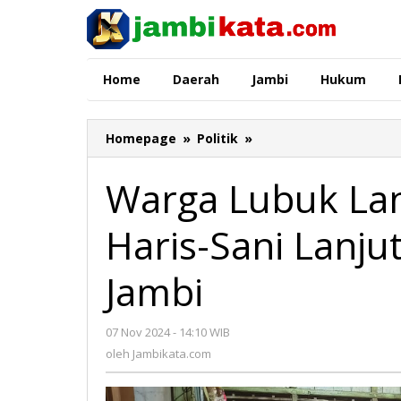
Lewati
ke
konten
Home
Daerah
Jambi
Hukum
Homepage
»
Politik
»
Warga
Lubuk
Landai
Warga Lubuk La
Bungo
Dukungan
Haris-Sani Lanj
Haris-
Sani
Lanjutkan
Jambi
Pembangunan
Jambi
07 Nov 2024 - 14:10 WIB
oleh
Jambikata.com
oleh
Jambikata.com