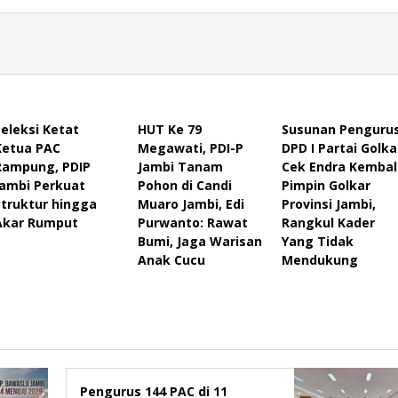
Seleksi Ketat
HUT Ke 79
Susunan Penguru
Ketua PAC
Megawati, PDI-P
DPD I Partai Golka
Rampung, PDIP
Jambi Tanam
Cek Endra Kembal
Jambi Perkuat
Pohon di Candi
Pimpin Golkar
Struktur hingga
Muaro Jambi, Edi
Provinsi Jambi,
Akar Rumput
Purwanto: Rawat
Rangkul Kader
Bumi, Jaga Warisan
Yang Tidak
Anak Cucu
Mendukung
Pengurus 144 PAC di 11