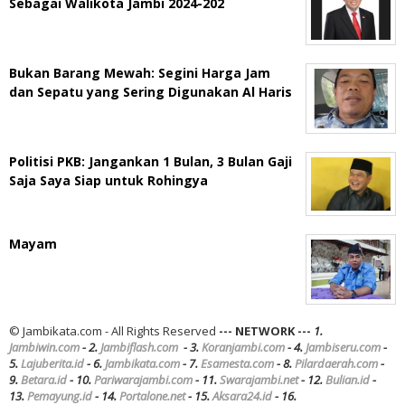
Sebagai Walikota Jambi 2024-202
Bukan Barang Mewah: Segini Harga Jam
dan Sepatu yang Sering Digunakan Al Haris
Politisi PKB: Jangankan 1 Bulan, 3 Bulan Gaji
Saja Saya Siap untuk Rohingya
Mayam
© Jambikata.com - All Rights Reserved
--- NETWORK ---
1.
Jambiwin.com
- 2.
Jambiflash.com
- 3.
Koranjambi.com
- 4.
Jambiseru.com
-
5.
Lajuberita.id
- 6.
Jambikata.com
- 7.
Esamesta.com
- 8.
Pilardaerah.com
-
9.
Betara.id
- 10.
Pariwarajambi.com
- 11.
Swarajambi.net
- 12.
Bulian.id
-
13.
Pemayung.id
- 14.
Portalone.net
- 15.
Aksara24.id
- 16.