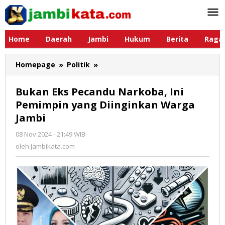
Lewati
ke
konten
Home
Daerah
Jambi
Hukum
Berita
Raga
Homepage
»
Politik
»
Bukan
Eks
Pecandu
Bukan Eks Pecandu Narkoba, Ini
Narkoba,
Pemimpin yang Diinginkan Warga
Ini
Jambi
Pemimpin
yang
08 Nov 2024 - 21:49 WIB
oleh
Diinginkan
Jambikata.com
oleh
Jambikata.com
Warga
Jambi