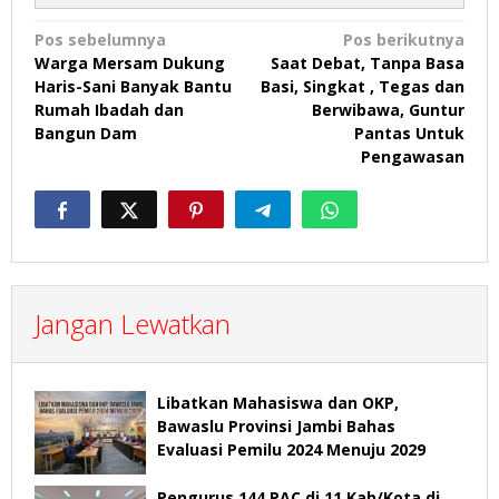
Navigasi
Pos sebelumnya
Pos berikutnya
Warga Mersam Dukung
Saat Debat, Tanpa Basa
pos
Haris-Sani Banyak Bantu
Basi, Singkat , Tegas dan
Rumah Ibadah dan
Berwibawa, Guntur
Bangun Dam
Pantas Untuk
Pengawasan
Jangan Lewatkan
Libatkan Mahasiswa dan OKP,
Bawaslu Provinsi Jambi Bahas
Evaluasi Pemilu 2024 Menuju 2029
Pengurus 144 PAC di 11 Kab/Kota di