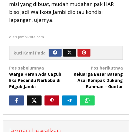
misi yang dibuat, mudah mudahan pak HAR
biso jadi Walikota Jambi dio tau kondisi
lapangan, ujarnya.
oleh
Jambikata.com
Ikuti Kami Pada
Navigasi
Pos sebelumnya
Pos berikutnya
Warga Heran Ada Cagub
Keluarga Besar Batang
pos
Eks Pecandu Narkoba di
Asai Kompak Dukung
Pilgub Jambi
Rahman – Guntur
Jangan Lewatkan