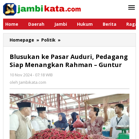
Lewati
ke
konten
Home
Daerah
Jambi
Hukum
Berita
Raga
Homepage
»
Politik
»
Blusukan
ke
Pasar
Blusukan ke Pasar Auduri, Pedagang
Auduri,
Siap Menangkan Rahman – Guntur
Pedagang
Siap
10 Nov 2024 - 07:18 WIB
oleh
Menangkan
Jambikata.com
oleh
Jambikata.com
Rahman
-
Guntur