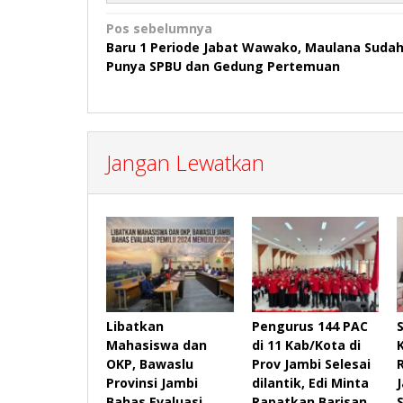
Navigasi
Pos sebelumnya
Baru 1 Periode Jabat Wawako, Maulana Suda
pos
Punya SPBU dan Gedung Pertemuan
Jangan Lewatkan
Libatkan
Pengurus 144 PAC
Mahasiswa dan
di 11 Kab/Kota di
OKP, Bawaslu
Prov Jambi Selesai
Provinsi Jambi
dilantik, Edi Minta
Bahas Evaluasi
Rapatkan Barisan,