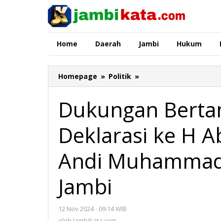
Lewati
ke
konten
Home
Daerah
Jambi
Hukum
Homepage
»
Politik
»
Dukungan
Bertambah,
Marga
Dukungan Berta
Sinaga
Deklarasi
Deklarasi ke H 
ke
H
Abdul
Andi Muhammad 
Rahman
dan
Jambi
H
Andi
Muhammad
12 Nov 2024 - 09:14 WIB
oleh
Guntur
Jambikata.com
oleh
Jambikata.com