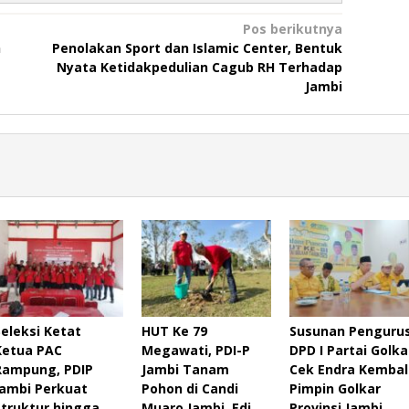
Pos berikutnya
h
Penolakan Sport dan Islamic Center, Bentuk
Nyata Ketidakpedulian Cagub RH Terhadap
Jambi
Seleksi Ketat
HUT Ke 79
Susunan Penguru
Ketua PAC
Megawati, PDI-P
DPD I Partai Golka
Rampung, PDIP
Jambi Tanam
Cek Endra Kembal
Jambi Perkuat
Pohon di Candi
Pimpin Golkar
Struktur hingga
Muaro Jambi, Edi
Provinsi Jambi,