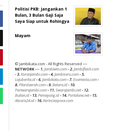
Politisi PKB: Jangankan 1
Bulan, 3 Bulan Gaji Saja
Saya Siap untuk Rohingya
Mayam
© Jambikata.com - All Rights Reserved
---
NETWORK ---
1.
Jambiwin.com
- 2.
Jambiflash.com
- 3.
Koranjambi.com
- 4.
Jambiseru.com
- 5.
Lajuberita.id
- 6.
Jambikata.com
- 7.
Esamesta.com
-
8.
Pilardaerah.com
- 9.
Betara.id
- 10.
Pariwarajambi.com
- 11.
Swarajambi.net
- 12.
Bulian.id
- 13.
Pemayung.id
- 14.
Portalone.net
- 15.
Aksara24.id
- 16.
Kerinciexpose.com