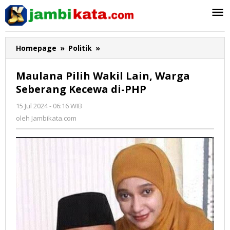
Lewati
ke
konten
Homepage
»
Politik
»
Maulana
Pilih
Wakil
Maulana Pilih Wakil Lain, Warga
Lain,
Seberang Kecewa di-PHP
Warga
Seberang
15 Jul 2024 - 06:16 WIB
oleh
Kecewa
Jambikata.com
oleh
Jambikata.com
di-
PHP