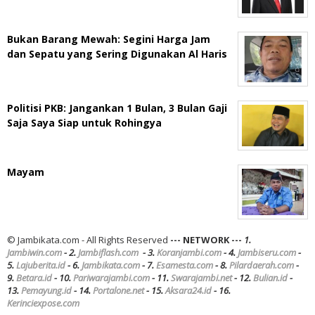
Bukan Barang Mewah: Segini Harga Jam
dan Sepatu yang Sering Digunakan Al Haris
Politisi PKB: Jangankan 1 Bulan, 3 Bulan Gaji
Saja Saya Siap untuk Rohingya
Mayam
© Jambikata.com - All Rights Reserved
--- NETWORK ---
1.
Jambiwin.com
- 2.
Jambiflash.com
- 3.
Koranjambi.com
- 4.
Jambiseru.com
-
5.
Lajuberita.id
- 6.
Jambikata.com
- 7.
Esamesta.com
- 8.
Pilardaerah.com
-
9.
Betara.id
- 10.
Pariwarajambi.com
- 11.
Swarajambi.net
- 12.
Bulian.id
-
13.
Pemayung.id
- 14.
Portalone.net
- 15.
Aksara24.id
- 16.
Kerinciexpose.com