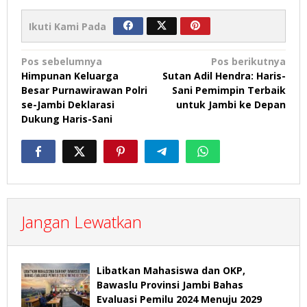
Ikuti Kami Pada
Navigasi
Pos sebelumnya
Pos berikutnya
Himpunan Keluarga
Sutan Adil Hendra: Haris-
pos
Besar Purnawirawan Polri
Sani Pemimpin Terbaik
se-Jambi Deklarasi
untuk Jambi ke Depan
Dukung Haris-Sani
Jangan Lewatkan
Libatkan Mahasiswa dan OKP,
Bawaslu Provinsi Jambi Bahas
Evaluasi Pemilu 2024 Menuju 2029