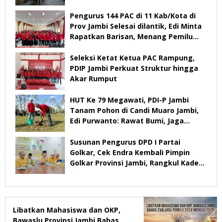
Pengurus 144 PAC di 11 Kab/Kota di
Prov Jambi Selesai dilantik, Edi Minta
Rapatkan Barisan, Menang Pemilu
2029
Seleksi Ketat Ketua PAC Rampung,
PDIP Jambi Perkuat Struktur hingga
Akar Rumput
HUT Ke 79 Megawati, PDI-P Jambi
Tanam Pohon di Candi Muaro Jambi,
Edi Purwanto: Rawat Bumi, Jaga
Warisan Anak Cucu
Susunan Pengurus DPD I Partai
Golkar, Cek Endra Kembali Pimpin
Golkar Provinsi Jambi, Rangkul Kader
Yang Tidak Mendukung
Libatkan Mahasiswa dan OKP,
Bawaslu Provinsi Jambi Bahas