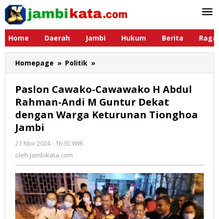
Lewati
ke
konten
Home
Daerah
Jambi
Hukum
Berita
Raga
Homepage
»
Politik
»
Paslon
Cawako-
Cawawako
Paslon Cawako-Cawawako H Abdul
H
Rahman-Andi M Guntur Dekat
Abdul
dengan Warga Keturunan Tionghoa
Rahman-
Andi
Jambi
M
21 Nov 2024 - 16:35 WIB
oleh
Guntur
Jambikata.com
oleh
Jambikata.com
Dekat
dengan
Warga
Keturunan
Tionghoa
Jambi