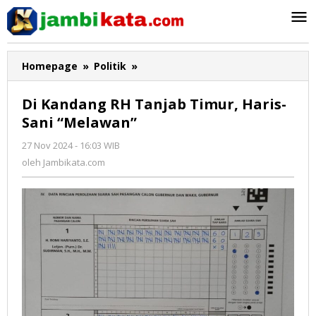
Lewati
ke
konten
Homepage
»
Politik
»
Di
Kandang
RH
Di Kandang RH Tanjab Timur, Haris-
Tanjab
Sani “Melawan”
Timur,
Haris-
27 Nov 2024 - 16:03 WIB
oleh
Sani
Jambikata.com
oleh
Jambikata.com
"Melawan"