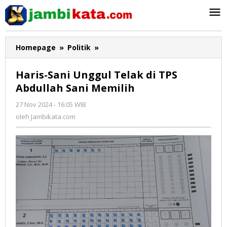
Lewati
ke
konten
Homepage
»
Politik
»
Haris-
Sani
Unggul
Haris-Sani Unggul Telak di TPS
Telak
Abdullah Sani Memilih
di
TPS
27 Nov 2024 - 16:05 WIB
oleh
Abdullah
Jambikata.com
oleh
Jambikata.com
Sani
Memilih