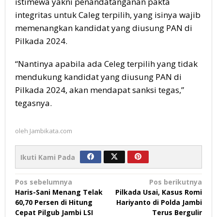
istimewa yakni penandatanganan pakta
integritas untuk Caleg terpilih, yang isinya wajib
memenangkan kandidat yang diusung PAN di
Pilkada 2024.
“Nantinya apabila ada Celeg terpilih yang tidak
mendukung kandidat yang diusung PAN di
Pilkada 2024, akan mendapat sanksi tegas,”
tegasnya.
oleh
Jambikata.com
Ikuti Kami Pada
Navigasi
Pos sebelumnya
Pos berikutnya
Haris-Sani Menang Telak
Pilkada Usai, Kasus Romi
pos
60,70 Persen di Hitung
Hariyanto di Polda Jambi
Cepat Pilgub Jambi LSI
Terus Bergulir