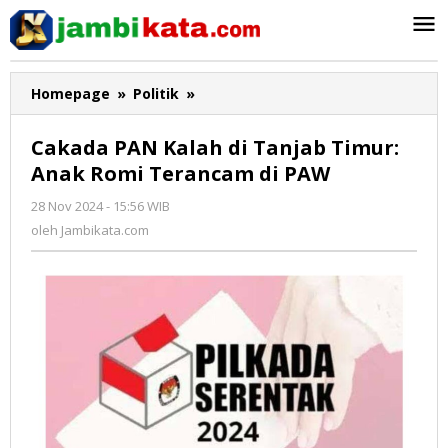
Lewati
ke
konten
Homepage
»
Politik
»
Cakada
PAN
Kalah
Cakada PAN Kalah di Tanjab Timur:
di
Anak Romi Terancam di PAW
Tanjab
Timur:
28 Nov 2024 - 15:56 WIB
oleh
Anak
Jambikata.com
oleh
Jambikata.com
Romi
Terancam
di
PAW