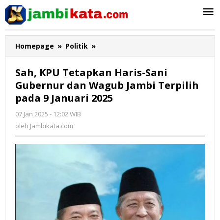
Lewati
ke
konten
Homepage
»
Politik
»
Sah,
KPU
Tetapkan
Sah, KPU Tetapkan Haris-Sani
Haris-
Gubernur dan Wagub Jambi Terpilih
Sani
pada 9 Januari 2025
Gubernur
dan
07 Jan 2025 - 12:02 WIB
oleh
Wagub
Jambikata.com
oleh
Jambikata.com
Jambi
Terpilih
pada
9
Januari
2025