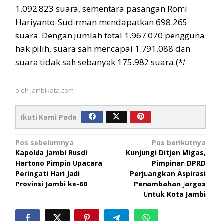
1.092.823 suara, sementara pasangan Romi
Hariyanto-Sudirman mendapatkan 698.265
suara. Dengan jumlah total 1.967.070 pengguna
hak pilih, suara sah mencapai 1.791.088 dan
suara tidak sah sebanyak 175.982 suara.(*/
oleh
Jambikata.com
Ikuti Kami Pada
Navigasi
Pos sebelumnya
Pos berikutnya
Kapolda Jambi Rusdi
Kunjungi Ditjen Migas,
pos
Hartono Pimpin Upacara
Pimpinan DPRD
Peringati Hari Jadi
Perjuangkan Aspirasi
Provinsi Jambi ke-68
Penambahan Jargas
Untuk Kota Jambi