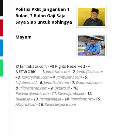
Politisi PKB: Jangankan 1
Bulan, 3 Bulan Gaji Saja
Saya Siap untuk Rohingya
Mayam
© Jambikata.com - All Rights Reserved
---
NETWORK ---
1.
Jambiwin.com
- 2.
Jambiflash.com
- 3.
Koranjambi.com
- 4.
Jambiseru.com
- 5.
Lajuberita.id
- 6.
Jambikata.com
- 7.
Esamesta.com
-
8.
Pilardaerah.com
- 9.
Betara.id
- 10.
Pariwarajambi.com
- 11.
Swarajambi.net
- 12.
Bulian.id
- 13.
Pemayung.id
- 14.
Portalone.net
- 15.
Aksara24.id
- 16.
Kerinciexpose.com