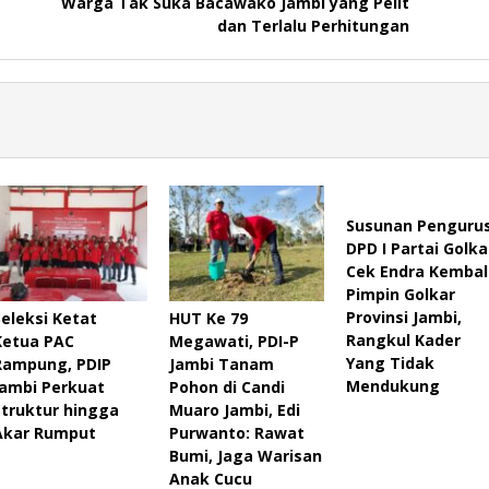
Warga Tak Suka Bacawako Jambi yang Pelit
dan Terlalu Perhitungan
Susunan Penguru
DPD I Partai Golka
Cek Endra Kembal
Pimpin Golkar
Provinsi Jambi,
Seleksi Ketat
HUT Ke 79
Rangkul Kader
Ketua PAC
Megawati, PDI-P
Yang Tidak
Rampung, PDIP
Jambi Tanam
Mendukung
Jambi Perkuat
Pohon di Candi
Struktur hingga
Muaro Jambi, Edi
Akar Rumput
Purwanto: Rawat
Bumi, Jaga Warisan
Anak Cucu