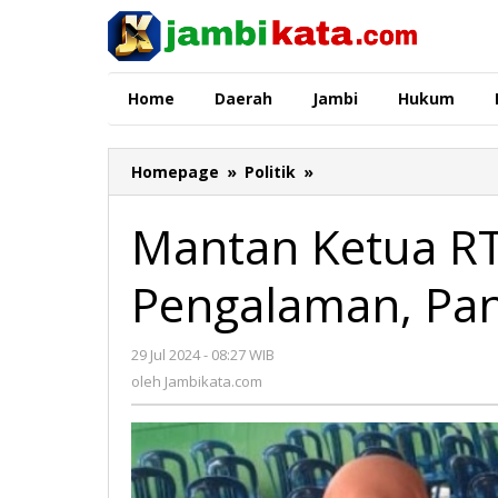
Lewati
ke
konten
Home
Daerah
Jambi
Hukum
Homepage
»
Politik
»
Mantan
Ketua
RT
Mantan Ketua RT
:
Maulana
Pengalaman, Pan
Kurang
Pengalaman,
Pantasnya
29 Jul 2024 - 08:27 WIB
oleh
Jadi
Jambikata.com
oleh
Jambikata.com
Wakil