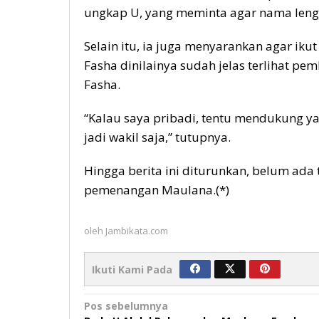
ungkap U, yang meminta agar nama leng
Selain itu, ia juga menyarankan agar iku
Fasha dinilainya sudah jelas terlihat p
Fasha.
“Kalau saya pribadi, tentu mendukung y
jadi wakil saja,” tutupnya.
Hingga berita ini diturunkan, belum ada
pemenangan Maulana.(*)
oleh
Jambikata.com
Ikuti Kami Pada
Navigasi
Pos sebelumnya