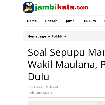
Lewati
ke
konten
Home
Daerah
Jambi
Hukum
Homepage
»
Politik
»
Soal
Sepupu
Mantan
Soal Sepupu Man
Koruptor
Zola
Wakil Maulana, 
Jadi
Wakil
Maulana,
Dulu
Pengamat
:
"Berkaca"
31 Jul 2024 - 09:30 WIB
oleh
Dulu
Jambikata.com
oleh
Jambikata.com