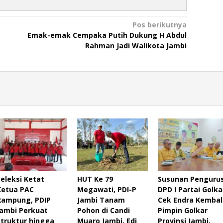
Pos berikutnya
Emak-emak Cempaka Putih Dukung H Abdul
Rahman Jadi Walikota Jambi
Seleksi Ketat
HUT Ke 79
Susunan Penguru
Ketua PAC
Megawati, PDI-P
DPD I Partai Golka
Rampung, PDIP
Jambi Tanam
Cek Endra Kembal
Jambi Perkuat
Pohon di Candi
Pimpin Golkar
Struktur hingga
Muaro Jambi, Edi
Provinsi Jambi,