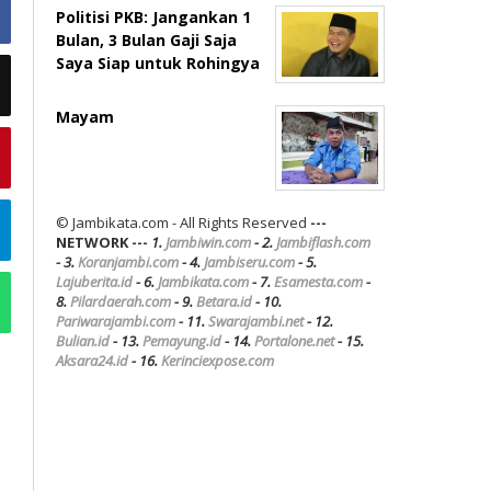
Politisi PKB: Jangankan 1
Bulan, 3 Bulan Gaji Saja
Saya Siap untuk Rohingya
Mayam
© Jambikata.com - All Rights Reserved
---
NETWORK ---
1.
Jambiwin.com
- 2.
Jambiflash.com
- 3.
Koranjambi.com
- 4.
Jambiseru.com
- 5.
Lajuberita.id
- 6.
Jambikata.com
- 7.
Esamesta.com
-
8.
Pilardaerah.com
- 9.
Betara.id
- 10.
Pariwarajambi.com
- 11.
Swarajambi.net
- 12.
Bulian.id
- 13.
Pemayung.id
- 14.
Portalone.net
- 15.
Aksara24.id
- 16.
Kerinciexpose.com