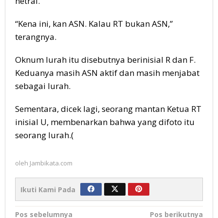
netral.
“Kena ini, kan ASN. Kalau RT bukan ASN,”
terangnya.
Oknum lurah itu disebutnya berinisial R dan F.
Keduanya masih ASN aktif dan masih menjabat
sebagai lurah.
Sementara, dicek lagi, seorang mantan Ketua RT
inisial U, membenarkan bahwa yang difoto itu
seorang lurah.(
oleh
Jambikata.com
Ikuti Kami Pada
Navigasi
Pos sebelumnya
Pos berikutnya