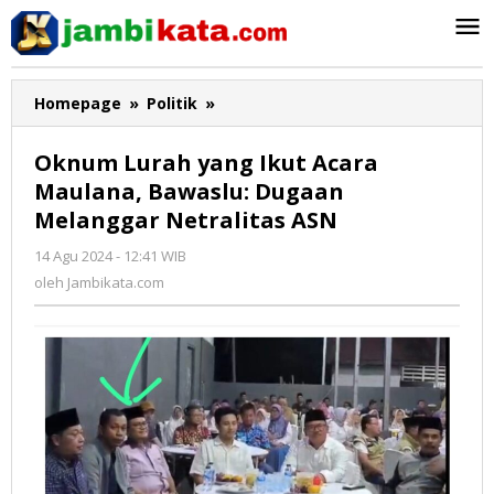
Lewati
ke
konten
Homepage
»
Politik
»
Oknum
Lurah
yang
Oknum Lurah yang Ikut Acara
Ikut
Maulana, Bawaslu: Dugaan
Acara
Melanggar Netralitas ASN
Maulana,
Bawaslu:
14 Agu 2024 - 12:41 WIB
oleh
Dugaan
Jambikata.com
oleh
Jambikata.com
Melanggar
Netralitas
ASN