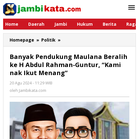
Lewati
ke
konten
Home
Daerah
Jambi
Hukum
Berita
Raga
Homepage
»
Politik
»
Banyak
Pendukung
Maulana
Banyak Pendukung Maulana Beralih
Beralih
ke H Abdul Rahman-Guntur, “Kami
ke
nak Ikut Menang”
H
Abdul
20 Agu 2024 - 11:29 WIB
oleh
Rahman-
Jambikata.com
oleh
Jambikata.com
Guntur,
"Kami
nak
Ikut
Menang"