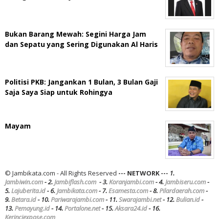
Bukan Barang Mewah: Segini Harga Jam
dan Sepatu yang Sering Digunakan Al Haris
Politisi PKB: Jangankan 1 Bulan, 3 Bulan Gaji
Saja Saya Siap untuk Rohingya
Mayam
© Jambikata.com - All Rights Reserved
--- NETWORK ---
1.
Jambiwin.com
- 2.
Jambiflash.com
- 3.
Koranjambi.com
- 4.
Jambiseru.com
-
5.
Lajuberita.id
- 6.
Jambikata.com
- 7.
Esamesta.com
- 8.
Pilardaerah.com
-
9.
Betara.id
- 10.
Pariwarajambi.com
- 11.
Swarajambi.net
- 12.
Bulian.id
-
13.
Pemayung.id
- 14.
Portalone.net
- 15.
Aksara24.id
- 16.
Kerinciexpose.com