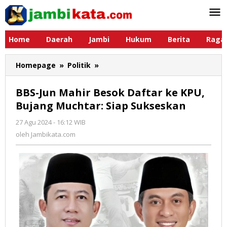
Lewati
ke
konten
Home
Daerah
Jambi
Hukum
Berita
Raga
Homepage
»
Politik
»
BBS-
Jun
Mahir
BBS-Jun Mahir Besok Daftar ke KPU,
Besok
Bujang Muchtar: Siap Sukseskan
Daftar
ke
27 Agu 2024 - 16:12 WIB
oleh
KPU,
Jambikata.com
oleh
Jambikata.com
Bujang
Muchtar:
Siap
Sukseskan