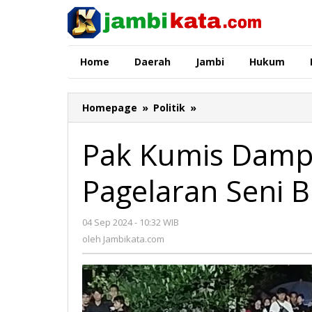
Lewati
ke
konten
Home
Daerah
Jambi
Hukum
Homepage
»
Politik
»
Pak
Kumis
Dampingi
Pak Kumis Damp
Cawako
Rahman
Pagelaran Seni 
di
Pagelaran
Seni
04 Sep 2024 - 10:32 WIB
oleh
Budaya
Jambikata.com
oleh
Jambikata.com
Kuda
Kepang