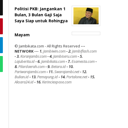
Politisi PKB: Jangankan 1
Bulan, 3 Bulan Gaji Saja
Saya Siap untuk Rohingya
Mayam
© Jambikata.com - All Rights Reserved
---
NETWORK ---
1.
Jambiwin.com
- 2.
Jambiflash.com
- 3.
Koranjambi.com
- 4.
Jambiseru.com
- 5.
Lajuberita.id
- 6.
Jambikata.com
- 7.
Esamesta.com
-
8.
Pilardaerah.com
- 9.
Betara.id
- 10.
Pariwarajambi.com
- 11.
Swarajambi.net
- 12.
Bulian.id
- 13.
Pemayung.id
- 14.
Portalone.net
- 15.
Aksara24.id
- 16.
Kerinciexpose.com